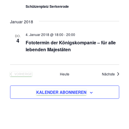
-
e
Schützenplatz Serkenrode
N
u
Januar 2018
a
n
v
4. Januar 2018 @ 18:00
-
20:00
DO.
4
Fototermin der Königskompanie – für alle
i
d
lebenden Majestäten
g
A
a
n
Veransta
Heute
Nächste
VORHERIGE
t
VERANSTALTUNGEN
s
i
KALENDER ABONNIEREN
i
o
c
n
h