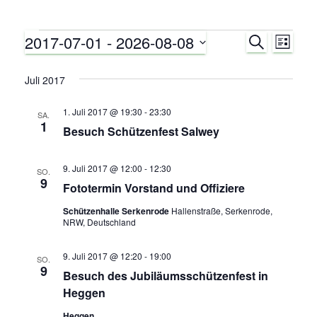
2017-07-01
 - 
2026-08-08
Veranstaltungen
S
V
V
L
U
I
D
C
e
e
S
a
Juli 2017
H
T
E
r
t
E
r
1. Juli 2017 @ 19:30
-
23:30
u
SA.
a
1
Besuch Schützenfest Salwey
m
a
n
w
ä
9. Juli 2017 @ 12:00
-
12:30
n
SO.
s
9
h
Fototermin Vorstand und Offiziere
s
t
l
Schützenhalle Serkenrode
Hallenstraße, Serkenrode,
e
NRW, Deutschland
a
t
n
.
9. Juli 2017 @ 12:20
-
19:00
l
SO.
a
9
Besuch des Jubiläumsschützenfest in
t
Heggen
l
u
Heggen