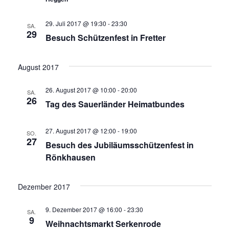
t
n
29. Juli 2017 @ 19:30
-
23:30
SA.
u
29
g
Besuch Schützenfest in Fretter
A
n
August 2017
n
g
26. August 2017 @ 10:00
-
20:00
s
SA.
26
e
Tag des Sauerländer Heimatbundes
i
n
27. August 2017 @ 12:00
-
19:00
c
SO.
27
Besuch des Jubiläumsschützenfest in
S
h
Rönkhausen
u
t
Dezember 2017
e
c
n
9. Dezember 2017 @ 16:00
-
23:30
SA.
h
9
Weihnachtsmarkt Serkenrode