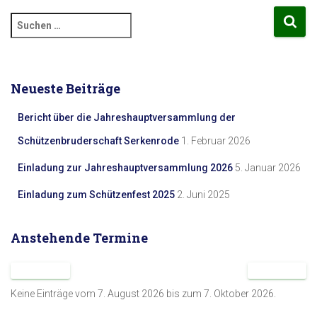
t
S
u
e
c
h
n
e
Neueste Beiträge
n
,
n
Bericht über die Jahreshauptversammlung der
a
Schützenbruderschaft Serkenrode
1. Februar 2026
N
c
h
Einladung zur Jahreshauptversammlung 2026
5. Januar 2026
a
:
Einladung zum Schützenfest 2025
2. Juni 2025
v
Anstehende Termine
i
g
Keine Einträge vom 7. August 2026 bis zum 7. Oktober 2026.
a