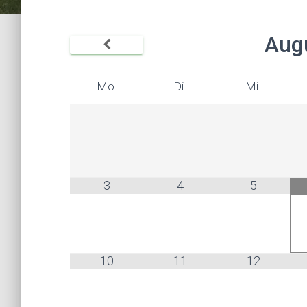
Aug
Mo.
Di.
Mi.
3
4
5
10
11
12