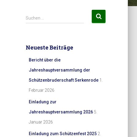
S
Suchen …
u
c
h
e
Neueste Beiträge
n
n
Bericht über die
a
c
Jahreshauptversammlung der
h
Schützenbruderschaft Serkenrode
1.
:
Februar 2026
Einladung zur
Jahreshauptversammlung 2026
5.
Januar 2026
Einladung zum Schützenfest 2025
2.